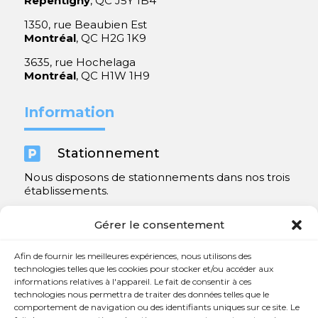
Repentigny
, QC J5Y 1B4
1350, rue Beaubien Est
Montréal
, QC H2G 1K9
3635, rue Hochelaga
Montréal
, QC H1W 1H9
Information

Stationnement
Nous disposons de stationnements dans nos trois
établissements.
Y compris un très spacieux à Repentigny.
Gérer le consentement
Contact
Afin de fournir les meilleures expériences, nous utilisons des
technologies telles que les cookies pour stocker et/ou accéder aux
informations relatives à l'appareil. Le fait de consentir à ces

450 654-3342
technologies nous permettra de traiter des données telles que le
comportement de navigation ou des identifiants uniques sur ce site. Le