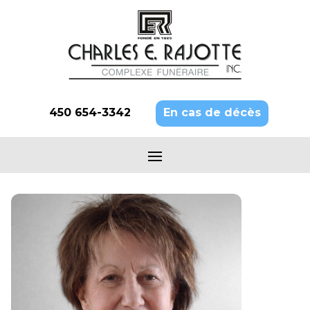
450 654-3342
En cas de décès