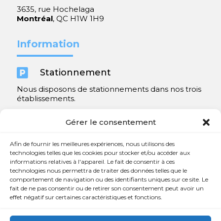
3635, rue Hochelaga
Montréal
, QC H1W 1H9
Information

Stationnement
Nous disposons de stationnements dans nos trois
établissements.
Y compris un très spacieux à Repentigny.
Gérer le consentement
Contact
Afin de fournir les meilleures expériences, nous utilisons des
technologies telles que les cookies pour stocker et/ou accéder aux
informations relatives à l'appareil. Le fait de consentir à ces

450 654-3342
technologies nous permettra de traiter des données telles que le
comportement de navigation ou des identifiants uniques sur ce site. Le

info@charlesrajotte.com
fait de ne pas consentir ou de retirer son consentement peut avoir un
effet négatif sur certaines caractéristiques et fonctions.

Siège social à Repentigny