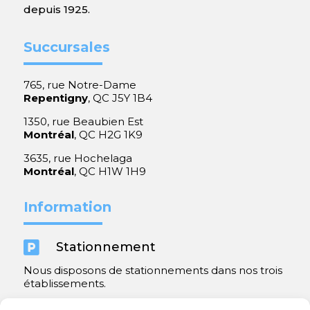
depuis 1925.
Succursales
765, rue Notre-Dame
Repentigny
, QC J5Y 1B4
1350, rue Beaubien Est
Montréal
, QC H2G 1K9
3635, rue Hochelaga
Montréal
, QC H1W 1H9
Information

Stationnement
Nous disposons de stationnements dans nos trois
établissements.
Y compris un très spacieux à Repentigny.