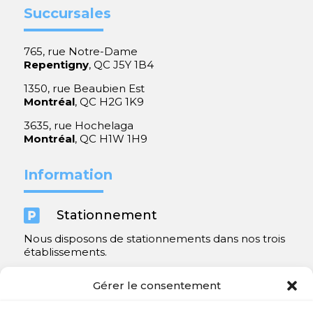
Succursales
765, rue Notre-Dame
Repentigny
, QC J5Y 1B4
1350, rue Beaubien Est
Montréal
, QC H2G 1K9
3635, rue Hochelaga
Montréal
, QC H1W 1H9
Information

Stationnement
Nous disposons de stationnements dans nos trois
établissements.
Y compris un très spacieux à Repentigny.
Gérer le consentement
Contact