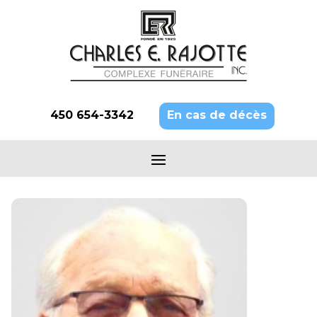
450 654-3342
En cas de décès