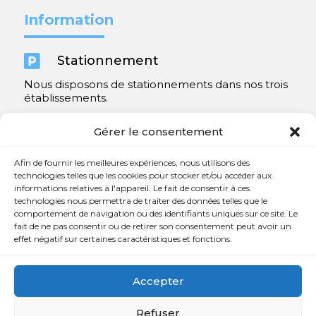
Information

Stationnement
Nous disposons de stationnements dans nos trois
établissements.
Y compris un très spacieux à Repentigny.
Gérer le consentement
Contact
Afin de fournir les meilleures expériences, nous utilisons des
technologies telles que les cookies pour stocker et/ou accéder aux
informations relatives à l'appareil. Le fait de consentir à ces

450 654-3342
technologies nous permettra de traiter des données telles que le
comportement de navigation ou des identifiants uniques sur ce site. Le

info@charlesrajotte.com
fait de ne pas consentir ou de retirer son consentement peut avoir un
effet négatif sur certaines caractéristiques et fonctions.

Siège social à Repentigny
765, rue Notre-Dame
Accepter
Repentigny, QC J5Y 1B4
Refuser