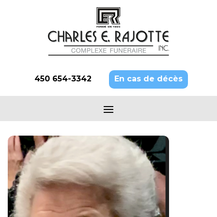
450 654-3342
En cas de décès