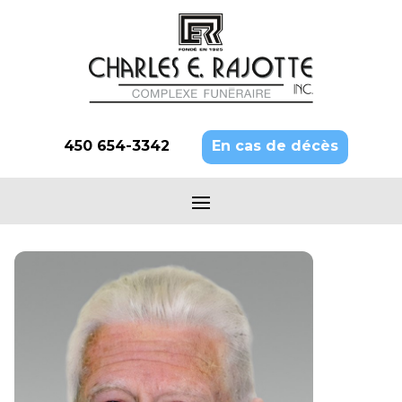
450 654-3342
En cas de décès