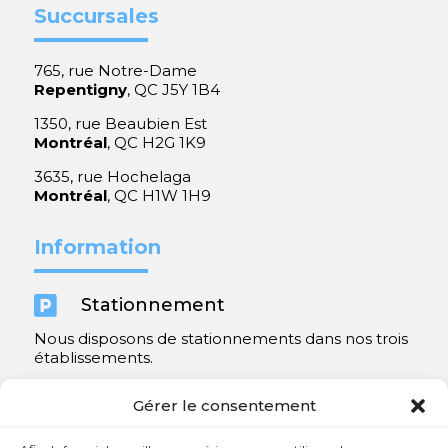
Succursales
765, rue Notre-Dame
Repentigny
, QC J5Y 1B4
1350, rue Beaubien Est
Montréal
, QC H2G 1K9
3635, rue Hochelaga
Montréal
, QC H1W 1H9
Information

Stationnement
Nous disposons de stationnements dans nos trois
établissements.
Y compris un très spacieux à Repentigny.
Gérer le consentement
Contact