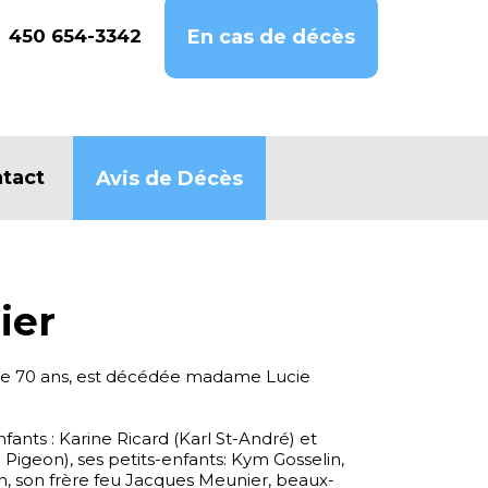
450 654-3342
En cas de décès
tact
Avis de Décès
ier
 de 70 ans, est décédée madame Lucie
enfants : Karine Ricard (Karl St-André) et
igeon), ses petits-enfants: Kym Gosselin,
n, son frère feu Jacques Meunier, beaux-