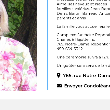
Aimé, ses neveux et nièces : C
familles : Valérius, Jean-Bap
Denis, Baron, Barreau, Antoin
parents et amis.
La famille vous accueillera 
Complexe funéraire Repent
Charles E Rajotte inc
765, Notre-Dame, Repentig
450-654-3342
Une cérémonie suivra à 12h.
Un goûter sera servi de 13h à
765, rue Notre-Dame
Envoyer Condoléan