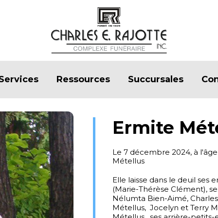
Services
Ressources
Succursales
Con
Ermite Mét
Le 7 décembre 2024, à l'âg
Métellus
Elle laisse dans le deuil ses 
(Marie-Thérèse Clément), ses
Nélumta Bien-Aimé, Charles 
Métellus, Jocelyn et Terry M
Métellus, ses arrière-petit