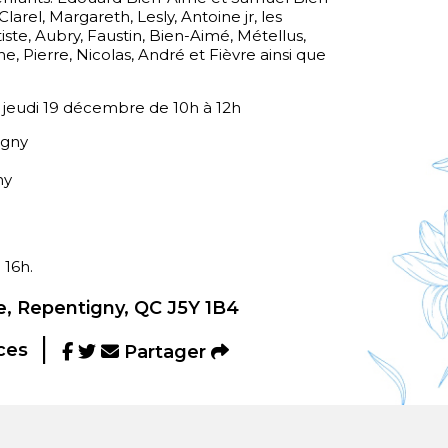
larel, Margareth, Lesly, Antoine jr, les
tiste, Aubry, Faustin, Bien-Aimé, Métellus,
e, Pierre, Nicolas, André et Fièvre ainsi que
le jeudi 19 décembre de 10h à 12h
igny
ny
 16h.
, Repentigny, QC J5Y 1B4
ces
Partager