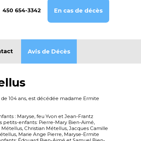
450 654-3342
En cas de décès
tact
Avis de Décès
ellus
e de 104 ans, est décédée madame Ermite
enfants : Maryse, feu Yvon et Jean-Frantz
 petits-enfants: Pierre-Mary Bien-Aimé,
Métellus, Christian Métellus, Jacques Camille
étellus, Marie Ange Pierre, Maryse-Ermite
s-enfants: Édouard Bien-Aimé et Samuel Bien-