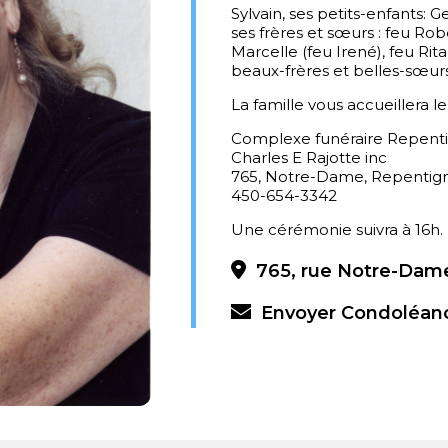
Sylvain, ses petits-enfants: 
ses frères et sœurs : feu Ro
Marcelle (feu Irené), feu Rit
beaux-frères et belles-sœurs
La famille vous accueillera le
Complexe funéraire Repent
Charles E Rajotte inc
765, Notre-Dame, Repentig
450-654-3342
Une cérémonie suivra à 16h.
765, rue Notre-Dame
Envoyer Condoléan