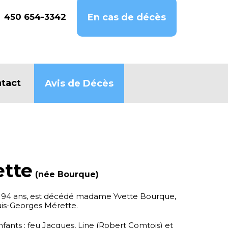
450 654-3342
En cas de décès
tact
Avis de Décès
ette
(née Bourque)
 de 94 ans, est décédé madame Yvette Bourque,
is-Georges Mérette.
 enfants : feu Jacques, Line (Robert Comtois) et