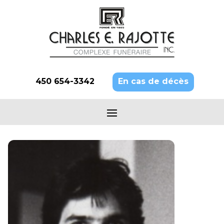
450 654-3342
En cas de décès