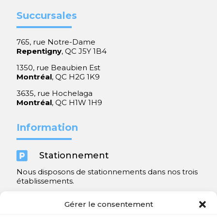
Succursales
765, rue Notre-Dame
Repentigny
, QC J5Y 1B4
1350, rue Beaubien Est
Montréal
, QC H2G 1K9
3635, rue Hochelaga
Montréal
, QC H1W 1H9
Information

Stationnement
Nous disposons de stationnements dans nos trois
établissements.
Y compris un très spacieux à Repentigny.
Gérer le consentement