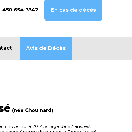
450 654-3342
En cas de décès
tact
Avis de Décès
sé
(née Chouinard)
 5 novembre 2014, à l'âge de 82 ans, est
ouinard épouse de monsieur Roger Massé.