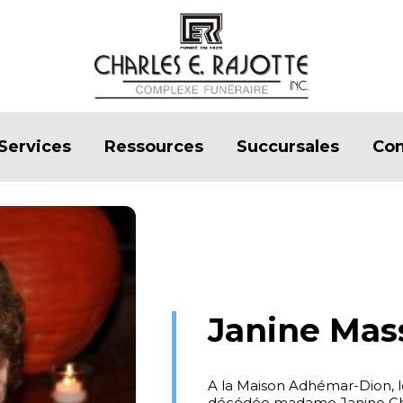
Services
Ressources
Succursales
Con
Janine Mas
A la Maison Adhémar-Dion, le
décédée madame Janine Ch