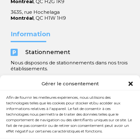
Montréal
, QC H2G 1K9
3635, rue Hochelaga
Montréal
, QC H1W 1H9
Information

Stationnement
Nous disposons de stationnements dans nos trois
établissements.
Y compris un très spacieux à Repentigny.
Gérer le consentement
Contact
Afin de fournir les meilleures expériences, nous utilisons des
technologies telles que les cookies pour stocker et/ou accéder aux
informations relatives à l'appareil. Le fait de consentir à ces

450 654-3342
technologies nous permettra de traiter des données telles que le
comportement de navigation ou des identifiants uniques sur ce site. Le

info@charlesrajotte.com
fait de ne pas consentir ou de retirer son consentement peut avoir un
effet négatif sur certaines caractéristiques et fonctions.

Siège social à Repentigny