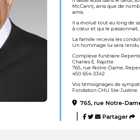
Il laisse aussi dans le deuil,
McCann), ainsi que de nombr
amis.
Il a évolué tout au long de 
à cœur et qui le passionnait,
La famille recevra les condo
Un hommage lui sera rendu à
Complexe funéraire Repent
Charles E. Rajotte
765, rue Notre-Dame, Repe
450 654-3342
Vos témoignages de sympathi
Fondation CHU Ste-Justine
765, rue Notre-Dame
Partager