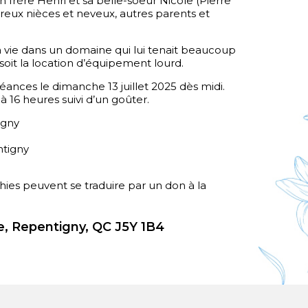
 son frère Henri et sa belle-soeur Nicole (Pierre
eux nièces et neveux, autres parents et
sa vie dans un domaine qui lui tenait beaucoup
 soit la location d’équipement lourd.
léances le dimanche 13 juillet 2025 dès midi.
 16 heures suivi d’un goûter.
igny
ntigny
es peuvent se traduire par un don à la
.
, Repentigny, QC J5Y 1B4