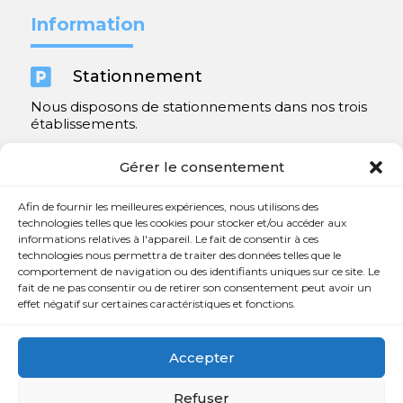
Information

Stationnement
Nous disposons de stationnements dans nos trois
établissements.
Y compris un très spacieux à Repentigny.
Gérer le consentement
Contact
Afin de fournir les meilleures expériences, nous utilisons des
technologies telles que les cookies pour stocker et/ou accéder aux
informations relatives à l'appareil. Le fait de consentir à ces

450 654-3342
technologies nous permettra de traiter des données telles que le
comportement de navigation ou des identifiants uniques sur ce site. Le

info@charlesrajotte.com
fait de ne pas consentir ou de retirer son consentement peut avoir un
effet négatif sur certaines caractéristiques et fonctions.

Siège social à Repentigny
765, rue Notre-Dame
Accepter
Repentigny, QC J5Y 1B4
Refuser