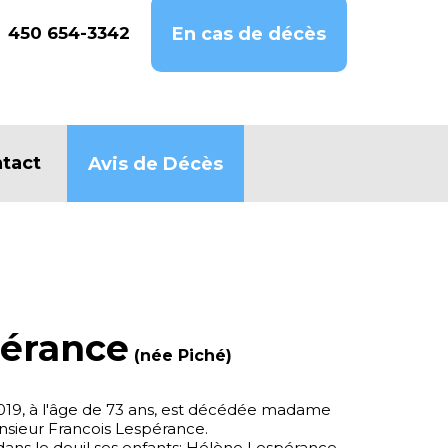
450 654-3342
En cas de décès
tact
Avis de Décès
pérance
(née Piché)
019, à l'âge de 73 ans, est décédée madame
sieur Francois Lespérance.
 dans le deuil ses enfants: Hélène Lespérance