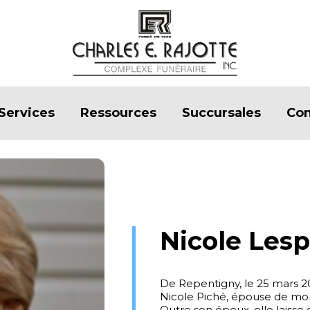
Services
Ressources
Succursales
Con
Nicole Les
De Repentigny, le 25 mars 2
Nicole Piché, épouse de mon
Outre son époux, elle laisse