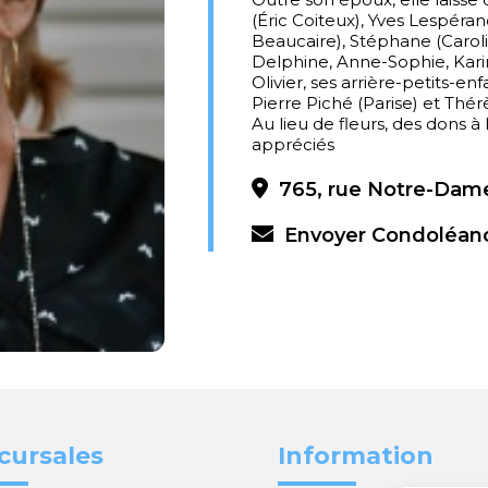
(Éric Coiteux), Yves Lespéra
Beaucaire), Stéphane (Caroli
Delphine, Anne-Sophie, Karin
Olivier, ses arrière-petits-en
Pierre Piché (Parise) et Th
Au lieu de fleurs, des dons 
appréciés
765, rue Notre-Dame
Envoyer Condoléan
cursales
Information