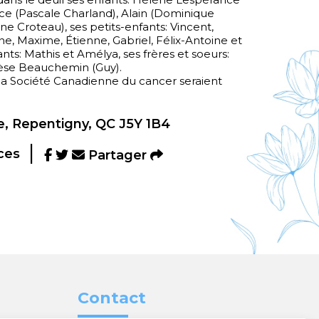
nce (Pascale Charland), Alain (Dominique
ne Croteau), ses petits-enfants: Vincent,
e, Maxime, Étienne, Gabriel, Félix-Antoine et
fants: Mathis et Amélya, ses frères et soeurs:
érèse Beauchemin (Guy).
à la Société Canadienne du cancer seraient
, Repentigny, QC J5Y 1B4
ces
Partager
Contact