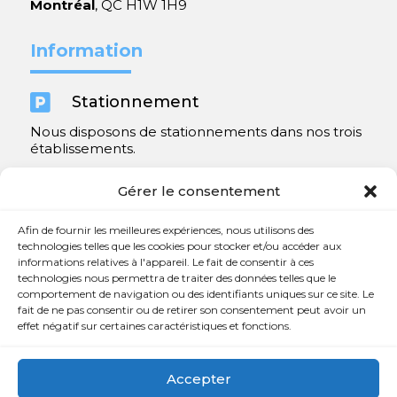
Montréal
, QC H1W 1H9
Information

Stationnement
Nous disposons de stationnements dans nos trois
établissements.
Y compris un très spacieux à Repentigny.
Gérer le consentement
Contact
Afin de fournir les meilleures expériences, nous utilisons des
technologies telles que les cookies pour stocker et/ou accéder aux
informations relatives à l'appareil. Le fait de consentir à ces

450 654-3342
technologies nous permettra de traiter des données telles que le
comportement de navigation ou des identifiants uniques sur ce site. Le

info@charlesrajotte.com
fait de ne pas consentir ou de retirer son consentement peut avoir un
effet négatif sur certaines caractéristiques et fonctions.

Siège social à Repentigny
765, rue Notre-Dame
Accepter
Repentigny, QC J5Y 1B4