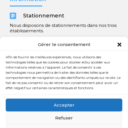

Stationnement
Nous disposons de stationnements dans nos trois
établissements.
Y compris un très spacieux à Repentigny.
Gérer le consentement
Contact
Afin de fournir les meilleures expériences, nous utilisons des
technologies telles que les cookies pour stocker et/ou accéder aux
informations relatives à l'appareil. Le fait de consentir à ces

450 654-3342
technologies nous permettra de traiter des données telles que le
comportement de navigation ou des identifiants uniques sur ce site. Le

info@charlesrajotte.com
fait de ne pas consentir ou de retirer son consentement peut avoir un
effet négatif sur certaines caractéristiques et fonctions.

Siège social à Repentigny
765, rue Notre-Dame
Accepter
Repentigny, QC J5Y 1B4
Refuser