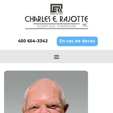
450 654-3342
En cas de décès