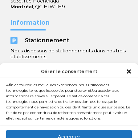
3635, rue Hochelaga
Montréal
, QC H1W 1H9
Information

Stationnement
Nous disposons de stationnements dans nos trois
établissements.
Y compris un très spacieux à Repentigny.
Gérer le consentement
Contact
Afin de fournir les meilleures expériences, nous utilisons des
technologies telles que les cookies pour stocker et/ou accéder aux
informations relatives à l'appareil. Le fait de consentir à ces

450 654-3342
technologies nous permettra de traiter des données telles que le
comportement de navigation ou des identifiants uniques sur ce site. Le

info@charlesrajotte.com
fait de ne pas consentir ou de retirer son consentement peut avoir un
effet négatif sur certaines caractéristiques et fonctions.

Siège social à Repentigny
765, rue Notre-Dame
Accepter