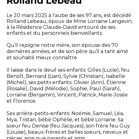
Rolland Lebeau
Le 20 mars 2025 à l'aube de ses 97 ans, est décédé
Rolland Lebeau, époux de Mme Lorraine Langevin,
à la Résidence Claude-David entouré de ses
enfants et du personnels bienveillants.
Qu’il rejoigne notre mère, son épouse des 70
dernières années, et de son père qu’il a tant aimé
et souhaité mieux connaître.
Il laisse dans le deuil ses enfants: Gilles (Lucie), feu
Benoît, Bernard (Lian), Sylvie (Christian), Isabelle
(Michel), ses petits enfants: Olivier (Ann), Étienne
(Rosalie), David (Mélodie), Sophie, Paul (Sarah),
Lorraine (Benjamin), Vincent, Patrick, Marie-Josée
et Florence.
Ses arrière-petits-enfants: Noémie, Samuel, Léa,
Mya, Tristan, bébé Ophélie, et bébé Lorraine. Sa
soeur feu Denise (feu Jacques), son frère feu Guy
(Louise), beaux-frères et belles soeurs, neveux et
nièces, ainsi que parents et amis.