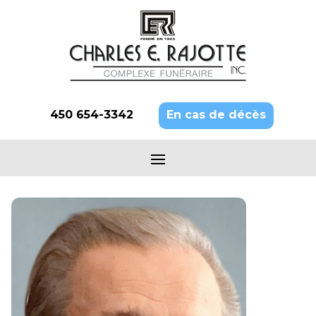
450 654-3342
En cas de décès