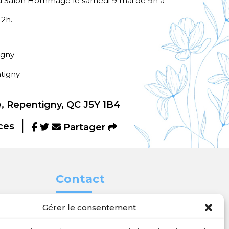
 au Salon Hommage le samedi 9 mai de 9h à
2h.
igny
tigny
, Repentigny, QC J5Y 1B4
ces
Partager
Contact
Gérer le consentement

450 654-3342

info@charlesrajotte.com