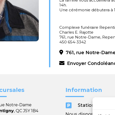
La famille vous accueillera
14h.
Une cérémonie débutera à 1
Complexe funéraire Repent
Charles E. Rajotte
761, rue Notre-Dame, Repen
450 654-3342
761, rue Notre-Dame
Envoyer Condoléan
cursales
Information

rue Notre-Dame
Stationnement
ntigny
, QC J5Y 1B4
Nous disposons de