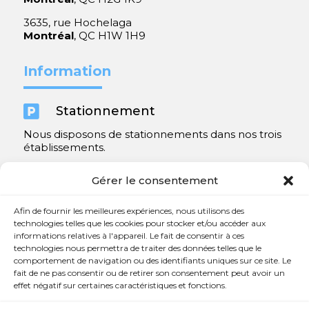
3635, rue Hochelaga
Montréal
, QC H1W 1H9
Information

Stationnement
Nous disposons de stationnements dans nos trois
établissements.
Y compris un très spacieux à Repentigny.
Gérer le consentement
Contact
Afin de fournir les meilleures expériences, nous utilisons des
technologies telles que les cookies pour stocker et/ou accéder aux
informations relatives à l'appareil. Le fait de consentir à ces

450 654-3342
technologies nous permettra de traiter des données telles que le
comportement de navigation ou des identifiants uniques sur ce site. Le

info@charlesrajotte.com
fait de ne pas consentir ou de retirer son consentement peut avoir un
effet négatif sur certaines caractéristiques et fonctions.

Siège social à Repentigny