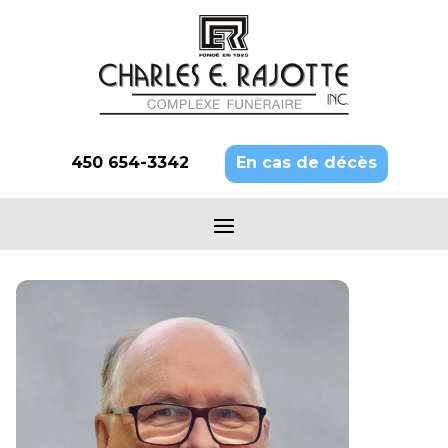
450 654-3342
En cas de décès