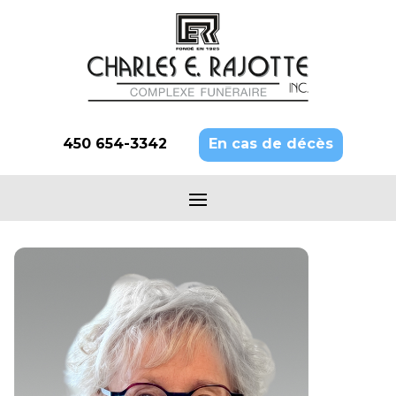
450 654-3342
En cas de décès