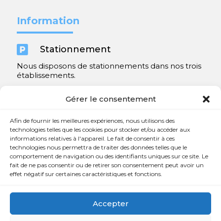
Information

Stationnement
Nous disposons de stationnements dans nos trois
établissements.
Y compris un très spacieux à Repentigny.
Gérer le consentement
Contact
Afin de fournir les meilleures expériences, nous utilisons des
technologies telles que les cookies pour stocker et/ou accéder aux
informations relatives à l'appareil. Le fait de consentir à ces

450 654-3342
technologies nous permettra de traiter des données telles que le
comportement de navigation ou des identifiants uniques sur ce site. Le

info@charlesrajotte.com
fait de ne pas consentir ou de retirer son consentement peut avoir un
effet négatif sur certaines caractéristiques et fonctions.

Siège social à Repentigny
765, rue Notre-Dame
Accepter
Repentigny, QC J5Y 1B4