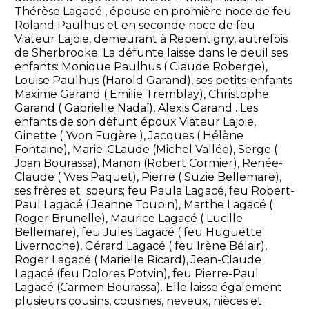
Thérèse Lagacé , épouse en promière noce de feu
Roland Paulhus et en seconde noce de feu
Viateur Lajoie, demeurant à Repentigny, autrefois
de Sherbrooke. La défunte laisse dans le deuil ses
enfants: Monique Paulhus ( Claude Roberge),
Louise Paulhus (Harold Garand), ses petits-enfants
Maxime Garand ( Emilie Tremblay), Christophe
Garand ( Gabrielle Nadaï), Alexis Garand . Les
enfants de son défunt époux Viateur Lajoie,
Ginette ( Yvon Fugère ), Jacques ( Hélène
Fontaine), Marie-CLaude (Michel Vallée), Serge (
Joan Bourassa), Manon (Robert Cormier), Renée-
Claude ( Yves Paquet), Pierre ( Suzie Bellemare),
ses frères et soeurs; feu Paula Lagacé, feu Robert-
Paul Lagacé ( Jeanne Toupin), Marthe Lagacé (
Roger Brunelle), Maurice Lagacé ( Lucille
Bellemare), feu Jules Lagacé ( feu Huguette
Livernoche), Gérard Lagacé ( feu Irène Bélair),
Roger Lagacé ( Marielle Ricard), Jean-Claude
Lagacé (feu Dolores Potvin), feu Pierre-Paul
Lagacé (Carmen Bourassa). Elle laisse également
plusieurs cousins, cousines, neveux, nièces et