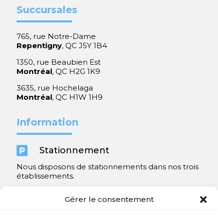
Succursales
765, rue Notre-Dame
Repentigny
, QC J5Y 1B4
1350, rue Beaubien Est
Montréal
, QC H2G 1K9
3635, rue Hochelaga
Montréal
, QC H1W 1H9
Information

Stationnement
Nous disposons de stationnements dans nos trois
établissements.
Y compris un très spacieux à Repentigny.
Gérer le consentement
Contact