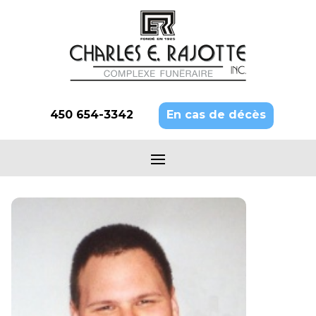
450 654-3342
En cas de décès