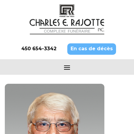
450 654-3342
En cas de décès