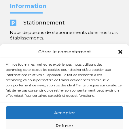
Information

Stationnement
Nous disposons de stationnements dans nos trois
établissements.
Y compris un très spacieux à Repentigny.
Gérer le consentement
Contact
Afin de fournir les meilleures expériences, nous utilisons des
technologies telles que les cookies pour stocker et/ou accéder aux
informations relatives à l'appareil. Le fait de consentir à ces

450 654-3342
technologies nous permettra de traiter des données telles que le
comportement de navigation ou des identifiants uniques sur ce site. Le

info@charlesrajotte.com
fait de ne pas consentir ou de retirer son consentement peut avoir un
effet négatif sur certaines caractéristiques et fonctions.

Siège social à Repentigny
765, rue Notre-Dame
Accepter
Repentigny, QC J5Y 1B4
Refuser