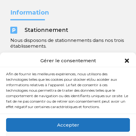
Information

Stationnement
Nous disposons de stationnements dans nos trois
établissements.
Y compris un très spacieux à Repentigny.
Gérer le consentement
Contact
Afin de fournir les meilleures expériences, nous utilisons des
technologies telles que les cookies pour stocker et/ou accéder aux
informations relatives à l'appareil. Le fait de consentir à ces

450 654-3342
technologies nous permettra de traiter des données telles que le
comportement de navigation ou des identifiants uniques sur ce site. Le

info@charlesrajotte.com
fait de ne pas consentir ou de retirer son consentement peut avoir un
effet négatif sur certaines caractéristiques et fonctions.

Siège social à Repentigny
765, rue Notre-Dame
Accepter
Repentigny, QC J5Y 1B4