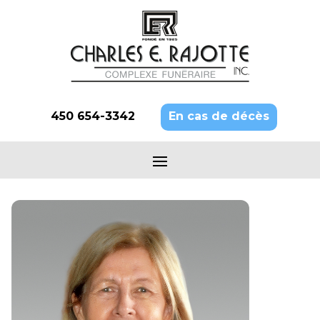
450 654-3342
En cas de décès