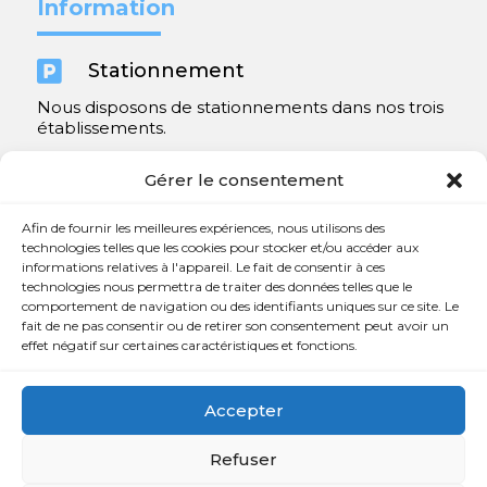
Information

Stationnement
Nous disposons de stationnements dans nos trois
établissements.
Y compris un très spacieux à Repentigny.
Gérer le consentement
Contact
Afin de fournir les meilleures expériences, nous utilisons des
technologies telles que les cookies pour stocker et/ou accéder aux
informations relatives à l'appareil. Le fait de consentir à ces

450 654-3342
technologies nous permettra de traiter des données telles que le
comportement de navigation ou des identifiants uniques sur ce site. Le

info@charlesrajotte.com
fait de ne pas consentir ou de retirer son consentement peut avoir un
effet négatif sur certaines caractéristiques et fonctions.

Siège social à Repentigny
765, rue Notre-Dame
Accepter
Repentigny, QC J5Y 1B4
Refuser