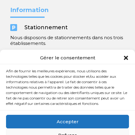
Information

Stationnement
Nous disposons de stationnements dans nos trois
établissements.
Y compris un très spacieux à Repentigny.
Gérer le consentement
Contact
Afin de fournir les meilleures expériences, nous utilisons des
technologies telles que les cookies pour stocker et/ou accéder aux
informations relatives à l'appareil. Le fait de consentir à ces

450 654-3342
technologies nous permettra de traiter des données telles que le
comportement de navigation ou des identifiants uniques sur ce site. Le

info@charlesrajotte.com
fait de ne pas consentir ou de retirer son consentement peut avoir un
effet négatif sur certaines caractéristiques et fonctions.

Siège social à Repentigny
765, rue Notre-Dame
Accepter
Repentigny, QC J5Y 1B4