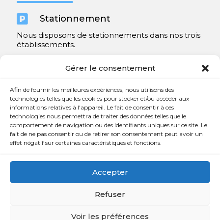

Stationnement
Nous disposons de stationnements dans nos trois
établissements.
Y compris un très spacieux à Repentigny.
Gérer le consentement
Contact
Afin de fournir les meilleures expériences, nous utilisons des
technologies telles que les cookies pour stocker et/ou accéder aux
informations relatives à l'appareil. Le fait de consentir à ces

450 654-3342
technologies nous permettra de traiter des données telles que le
comportement de navigation ou des identifiants uniques sur ce site. Le

info@charlesrajotte.com
fait de ne pas consentir ou de retirer son consentement peut avoir un
effet négatif sur certaines caractéristiques et fonctions.

Siège social à Repentigny
765, rue Notre-Dame
Accepter
Repentigny, QC J5Y 1B4
Refuser
Voir les préférences