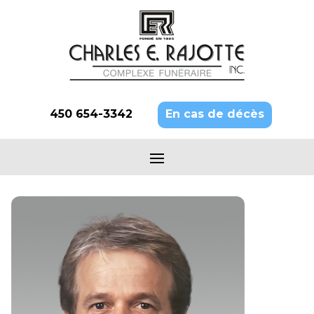
450 654-3342
En cas de décès