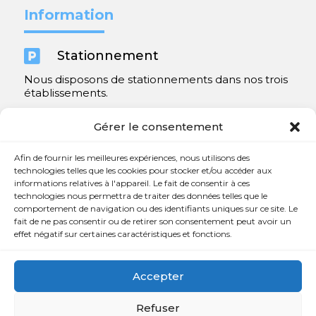
Information

Stationnement
Nous disposons de stationnements dans nos trois
établissements.
Y compris un très spacieux à Repentigny.
Gérer le consentement
Contact
Afin de fournir les meilleures expériences, nous utilisons des
technologies telles que les cookies pour stocker et/ou accéder aux
informations relatives à l'appareil. Le fait de consentir à ces

450 654-3342
technologies nous permettra de traiter des données telles que le
comportement de navigation ou des identifiants uniques sur ce site. Le

info@charlesrajotte.com
fait de ne pas consentir ou de retirer son consentement peut avoir un
effet négatif sur certaines caractéristiques et fonctions.

Siège social à Repentigny
765, rue Notre-Dame
Accepter
Repentigny, QC J5Y 1B4
Refuser