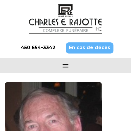
450 654-3342
En cas de décès