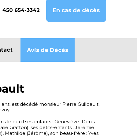
450 654-3342
En cas de décès
tact
Avis de Décès
bault
7 ans, est décédé monsieur Pierre Guilbault,
voy.
ans le deuil ses enfants : Geneviève (Denis
lie Gratton), ses petits-enfants : Jérémie
n), Mathilde (Jérôme), son beau-frère : Yves