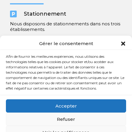

Stationnement
Nous disposons de stationnements dans nos trois
établissements.
Y compris un très spacieux à Repentigny.
Gérer le consentement
Contact
Afin de fournir les meilleures expériences, nous utilisons des
technologies telles que les cookies pour stocker et/ou accéder aux
informations relatives à l'appareil. Le fait de consentir à ces

450 654-3342
technologies nous permettra de traiter des données telles que le
comportement de navigation ou des identifiants uniques sur ce site. Le

info@charlesrajotte.com
fait de ne pas consentir ou de retirer son consentement peut avoir un
effet négatif sur certaines caractéristiques et fonctions.

Siège social à Repentigny
765, rue Notre-Dame
Accepter
Repentigny, QC J5Y 1B4
Refuser