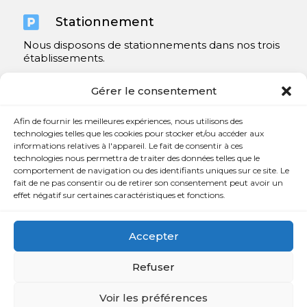

Stationnement
Nous disposons de stationnements dans nos trois
établissements.
Y compris un très spacieux à Repentigny.
Gérer le consentement
Contact
Afin de fournir les meilleures expériences, nous utilisons des
technologies telles que les cookies pour stocker et/ou accéder aux
informations relatives à l'appareil. Le fait de consentir à ces

450 654-3342
technologies nous permettra de traiter des données telles que le
comportement de navigation ou des identifiants uniques sur ce site. Le

info@charlesrajotte.com
fait de ne pas consentir ou de retirer son consentement peut avoir un
effet négatif sur certaines caractéristiques et fonctions.

Siège social à Repentigny
765, rue Notre-Dame
Accepter
Repentigny, QC J5Y 1B4
Refuser
Voir les préférences
Copyright © Charles E. Rajotte complexe funéraire 2024 –