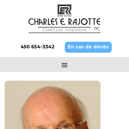
450 654-3342
En cas de décès