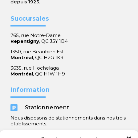
depuis 1925.
Succursales
765, rue Notre-Dame
Repentigny
, QC J5Y 1B4
1350, rue Beaubien Est
Montréal
, QC H2G 1K9
3635, rue Hochelaga
Montréal
, QC H1W 1H9
Information

Stationnement
Nous disposons de stationnements dans nos trois
établissements.
Y compris un très spacieux à Repentigny.