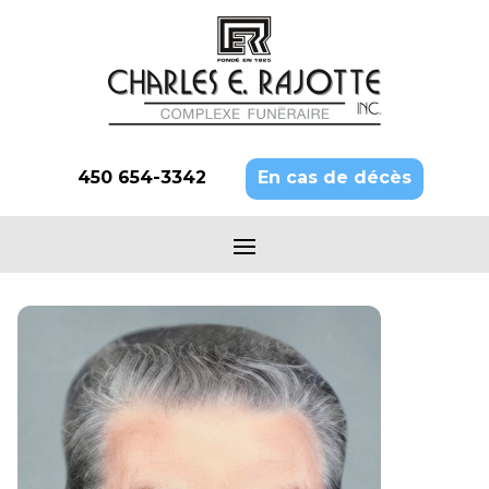
450 654-3342
En cas de décès