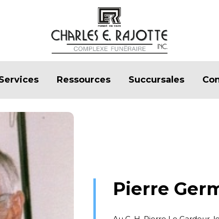
Services
Ressources
Succursales
Con
Pierre Ger
Au C. H. Pierre Le Gardeur, l