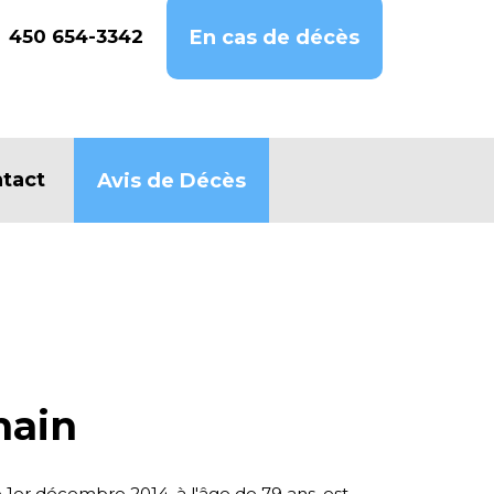
450 654-3342
En cas de décès
tact
Avis de Décès
main
e 1er décembre 2014, à l'âge de 79 ans, est