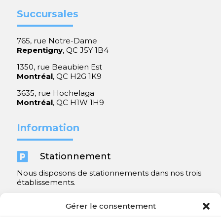
Succursales
765, rue Notre-Dame
Repentigny
, QC J5Y 1B4
1350, rue Beaubien Est
Montréal
, QC H2G 1K9
3635, rue Hochelaga
Montréal
, QC H1W 1H9
Information

Stationnement
Nous disposons de stationnements dans nos trois
établissements.
Y compris un très spacieux à Repentigny.
Gérer le consentement