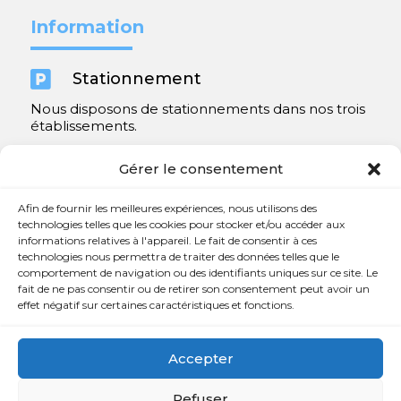
Information

Stationnement
Nous disposons de stationnements dans nos trois
établissements.
Y compris un très spacieux à Repentigny.
Gérer le consentement
Contact
Afin de fournir les meilleures expériences, nous utilisons des
technologies telles que les cookies pour stocker et/ou accéder aux
informations relatives à l'appareil. Le fait de consentir à ces

450 654-3342
technologies nous permettra de traiter des données telles que le
comportement de navigation ou des identifiants uniques sur ce site. Le

info@charlesrajotte.com
fait de ne pas consentir ou de retirer son consentement peut avoir un
effet négatif sur certaines caractéristiques et fonctions.

Siège social à Repentigny
765, rue Notre-Dame
Accepter
Repentigny, QC J5Y 1B4
Refuser