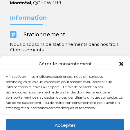
Montréal
, QC H1W 1H9
Information

Stationnement
Nous disposons de stationnements dans nos trois
établissements.
Y compris un très spacieux à Repentigny.
Gérer le consentement
Contact
Afin de fournir les meilleures expériences, nous utilisons des
technologies telles que les cookies pour stocker et/ou accéder aux
informations relatives à l'appareil. Le fait de consentir à ces

450 654-3342
technologies nous permettra de traiter des données telles que le
comportement de navigation ou des identifiants uniques sur ce site. Le

info@charlesrajotte.com
fait de ne pas consentir ou de retirer son consentement peut avoir un
effet négatif sur certaines caractéristiques et fonctions.

Siège social à Repentigny
765, rue Notre-Dame
Accepter