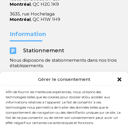
Montréal
, QC H2G 1K9
3635, rue Hochelaga
Montréal
, QC H1W 1H9
Information

Stationnement
Nous disposons de stationnements dans nos trois
établissements.
Y compris un très spacieux à Repentigny.
Gérer le consentement
Contact
Afin de fournir les meilleures expériences, nous utilisons des
technologies telles que les cookies pour stocker et/ou accéder aux
informations relatives à l'appareil. Le fait de consentir à ces

450 654-3342
technologies nous permettra de traiter des données telles que le
comportement de navigation ou des identifiants uniques sur ce site. Le

info@charlesrajotte.com
fait de ne pas consentir ou de retirer son consentement peut avoir un
effet négatif sur certaines caractéristiques et fonctions.

Siège social à Repentigny