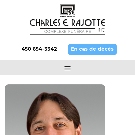
450 654-3342
En cas de décès