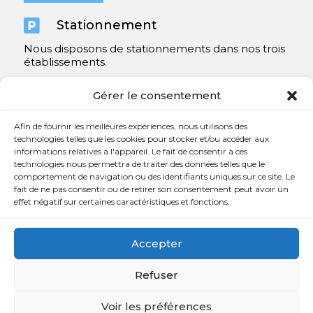

Stationnement
Nous disposons de stationnements dans nos trois
établissements.
Y compris un très spacieux à Repentigny.
Gérer le consentement
Contact
Afin de fournir les meilleures expériences, nous utilisons des
technologies telles que les cookies pour stocker et/ou accéder aux
informations relatives à l'appareil. Le fait de consentir à ces

450 654-3342
technologies nous permettra de traiter des données telles que le
comportement de navigation ou des identifiants uniques sur ce site. Le

info@charlesrajotte.com
fait de ne pas consentir ou de retirer son consentement peut avoir un
effet négatif sur certaines caractéristiques et fonctions.

Siège social à Repentigny
765, rue Notre-Dame
Accepter
Repentigny, QC J5Y 1B4
Refuser
Voir les préférences