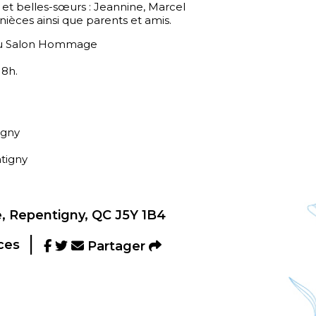
s et belles-sœurs : Jeannine, Marcel
nièces ainsi que parents et amis.
a au Salon Hommage
18h.
igny
tigny
, Repentigny, QC J5Y 1B4
ces
Partager