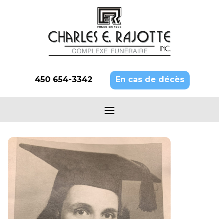
450 654-3342
En cas de décès