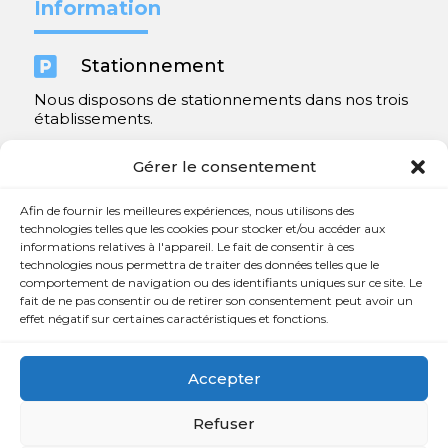
Information

Stationnement
Nous disposons de stationnements dans nos trois
établissements.
Y compris un très spacieux à Repentigny.
Gérer le consentement
Contact
Afin de fournir les meilleures expériences, nous utilisons des
technologies telles que les cookies pour stocker et/ou accéder aux
informations relatives à l'appareil. Le fait de consentir à ces

450 654-3342
technologies nous permettra de traiter des données telles que le
comportement de navigation ou des identifiants uniques sur ce site. Le

info@charlesrajotte.com
fait de ne pas consentir ou de retirer son consentement peut avoir un
effet négatif sur certaines caractéristiques et fonctions.

Siège social à Repentigny
765, rue Notre-Dame
Accepter
Repentigny, QC J5Y 1B4
Refuser