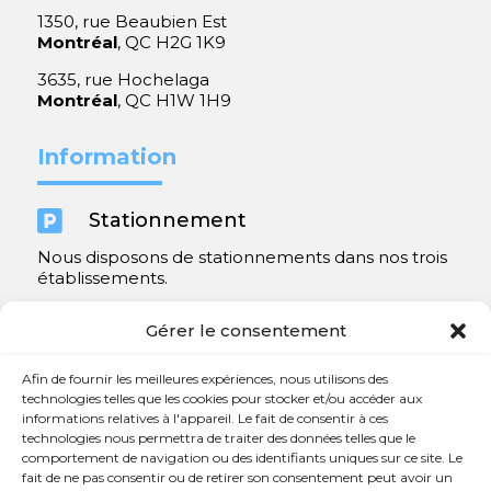
1350, rue Beaubien Est
Montréal
, QC H2G 1K9
3635, rue Hochelaga
Montréal
, QC H1W 1H9
Information

Stationnement
Nous disposons de stationnements dans nos trois
établissements.
Y compris un très spacieux à Repentigny.
Gérer le consentement
Contact
Afin de fournir les meilleures expériences, nous utilisons des
technologies telles que les cookies pour stocker et/ou accéder aux
informations relatives à l'appareil. Le fait de consentir à ces

450 654-3342
technologies nous permettra de traiter des données telles que le
comportement de navigation ou des identifiants uniques sur ce site. Le

info@charlesrajotte.com
fait de ne pas consentir ou de retirer son consentement peut avoir un