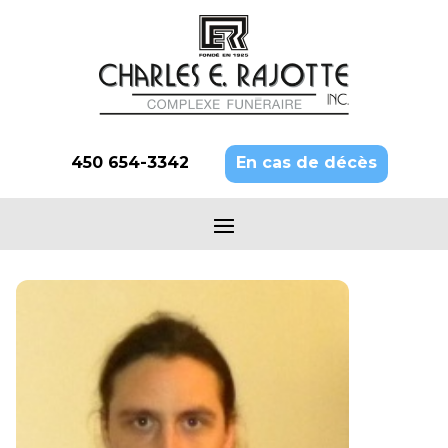
450 654-3342
En cas de décès