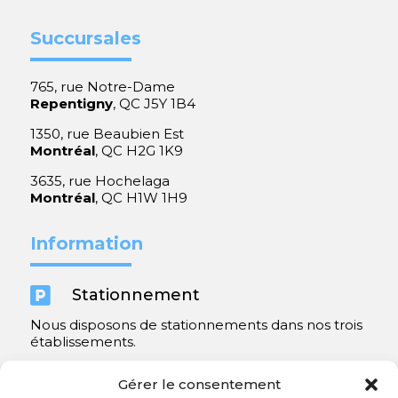
Succursales
765, rue Notre-Dame
Repentigny
, QC J5Y 1B4
1350, rue Beaubien Est
Montréal
, QC H2G 1K9
3635, rue Hochelaga
Montréal
, QC H1W 1H9
Information

Stationnement
Nous disposons de stationnements dans nos trois
établissements.
Y compris un très spacieux à Repentigny.
Gérer le consentement