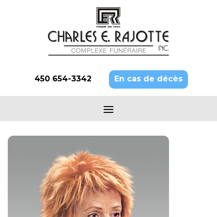
450 654-3342
En cas de décès