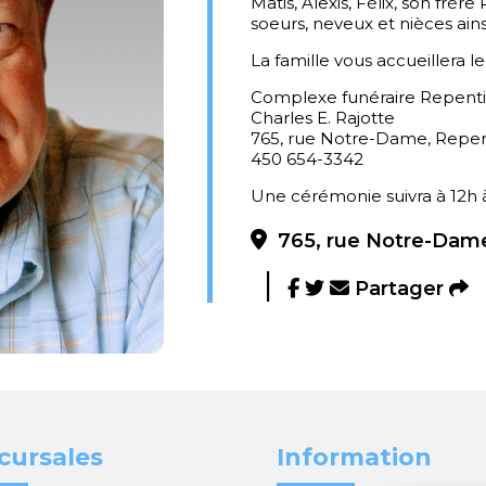
Matis, Alexis, Félix, son frèr
soeurs, neveux et nièces ains
La famille vous accueillera l
Complexe funéraire Repent
Charles E. Rajotte
765, rue Notre-Dame, Repe
450 654-3342
Une cérémonie suivra à 12h à
765, rue Notre-Dame
Partager
cursales
Information